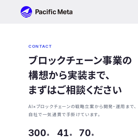
Pacific Meta
CONTACT
ブロックチェーン事業の
構想から実装まで、
まずはご相談ください
AI×ブロックチェーンの戦略立案から開発・運用まで、
自社で一気通貫で手掛けています。
300
41
70
+
+
+