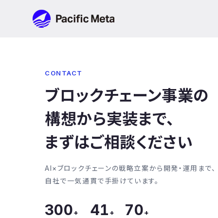
Pacific Meta
CONTACT
ブロックチェーン事業の
構想から実装まで、
まずはご相談ください
AI×ブロックチェーンの戦略立案から開発・運用まで、
自社で一気通貫で手掛けています。
300
41
70
+
+
+