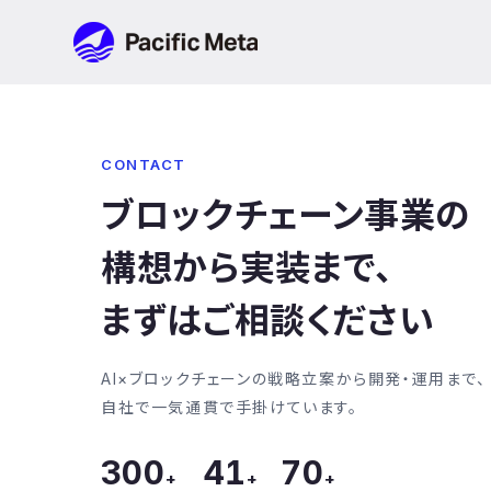
Pacific Meta
CONTACT
ブロックチェーン事業の
構想から実装まで、
まずはご相談ください
AI×ブロックチェーンの戦略立案から開発・運用まで、
自社で一気通貫で手掛けています。
300
41
70
+
+
+