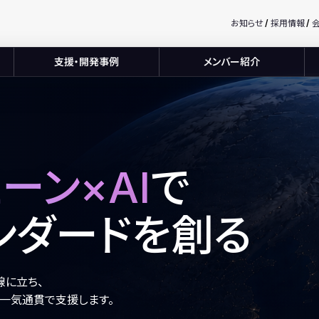
お知らせ
採用情報
支援・開発事例
メンバー紹介
ーン×AI
で
ンダードを創る
前線に立ち、
一気通貫で支援します。