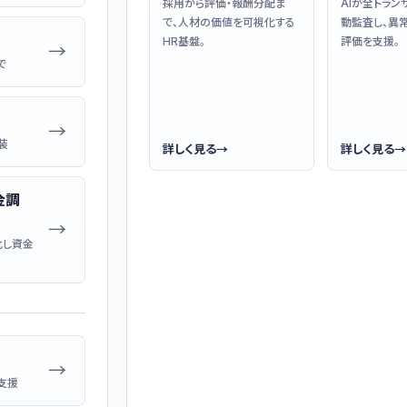
採用から評価・報酬分配ま
AIが全トラン
で、人材の価値を可視化する
動監査し、異
HR基盤。
評価を支援。
→
で
→
装
詳しく見る
→
詳しく見る
→
金調
→
化し資金
→
支援