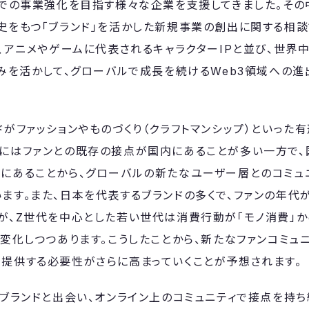
域での事業強化を目指す様々な企業を支援してきました。そ
史をもつ「ブランド」を活かした新規事業の創出に関する相談
は、アニメやゲームに代表されるキャラクターIPと並び、世界
強みを活かして、グローバルで成長を続けるWeb3領域への
ドがファッションやものづくり（クラフトマンシップ）といった
にはファンとの既存の接点が国内にあることが多い一方で
にあることから、グローバルの新たなユーザー層とのコミュ
ます。また、日本を代表するブランドの多くで、ファンの年代が
が、Z世代を中心とした若い世代は消費行動が「モノ消費」から
と変化しつつあります。こうしたことから、新たなファンコミュ
提供する必要性がさらに高まっていくことが予想されます。
にブランドと出会い、オンライン上のコミュニティで接点を持ち