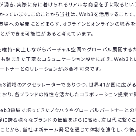
が湧き、実際に身に着けられるリアルな商品を手に取るとい
かっています。このことから当社は、Web3を活用することで
市場への展開にとどまらず、オフラインとオンラインの境界を
とができる可能性があると考えています。
を維持・向上しながらバーチャル空間でグローバル展開する
も踏まえた丁寧なコミュニケーション設計に加え、Web3と
ートナーとのリレーションが必要不可欠です。
b3領域のアクセラレーターでありつつ、世界41か国に広が
ており、各ブランドの特性を活かしたコラボレーション提案で
eb3領域で培ってきたノウハウやグローバルパートナーとの
界に誇る様々なブランドの価値をさらに高め、次世代に繋ぐ
たことから、当社は新チーム発足を通じて体制を強化し、今後