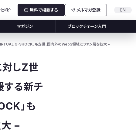
無料で相談する
メルマガ登録
EN
会社紹介
マガジン
ブロックチェーン入門
IRTUAL G-SHOCK」も支援、国内外のWeb3領域にファン層を拡大 –
業に対しZ世
援する新チ
HOCK」も
大 –