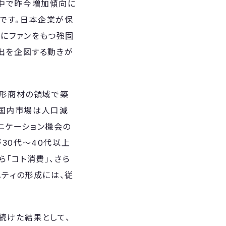
の中で昨今増加傾向に
です。日本企業が保
中にファンをもつ強固
進出を企図する動きが
有形商材の領域で築
、国内市場は人口減
ニケーション機会の
30代〜40代以上
「コト消費」、さら
ニティの形成には、従
続けた結果として、