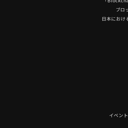
｢Block
ブロ
日本におけ
イベン