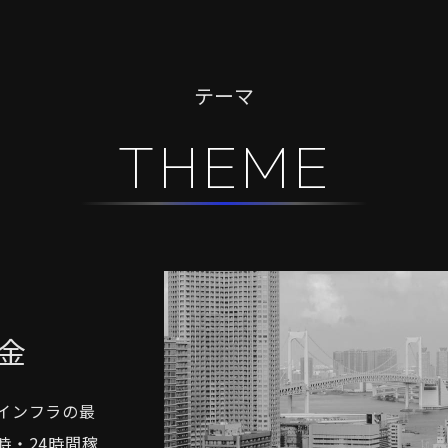
テーマ
THEME
金
インフラの最
時・24時間稼