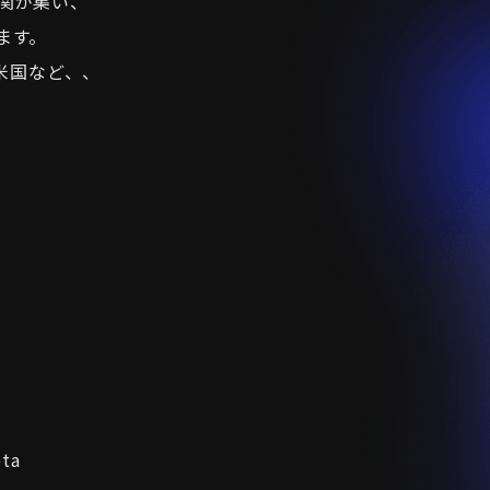
融機関が集い、
ます。
米国など、、
eta