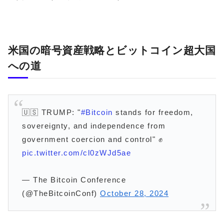
米国の暗号資産戦略とビットコイン超大国
への道
🇺🇸 TRUMP: "
#Bitcoin
stands for freedom,
sovereignty, and independence from
government coercion and control" ✊
pic.twitter.com/cl0zWJd5ae
— The Bitcoin Conference
(@TheBitcoinConf)
October 28, 2024