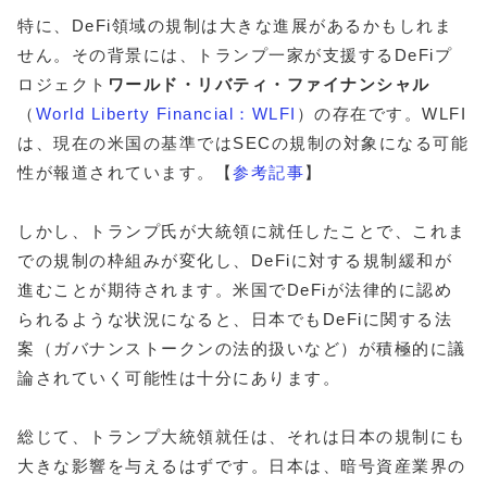
特に、DeFi領域の規制は大きな進展があるかもしれま
せん。その背景には、トランプ一家が支援するDeFiプ
ロジェクト
ワールド・リバティ・ファイナンシャル
（
World Liberty Financial：WLFI
）の存在です。WLFI
は、現在の米国の基準ではSECの規制の対象になる可能
性が報道されています。【
参考記事
】
しかし、トランプ氏が大統領に就任したことで、これま
での規制の枠組みが変化し、DeFiに対する規制緩和が
進むことが期待されます。米国でDeFiが法律的に認め
られるような状況になると、日本でもDeFiに関する法
案（ガバナンストークンの法的扱いなど）が積極的に議
論されていく可能性は十分にあります。
総じて、トランプ大統領就任は、それは日本の規制にも
大きな影響を与えるはずです。日本は、暗号資産業界の