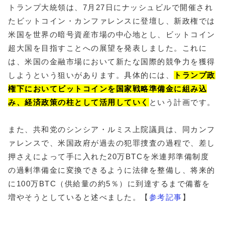
トランプ大統領は、7月27日にナッシュビルで開催され
たビットコイン・カンファレンスに登壇し、新政権では
米国を世界の暗号資産市場の中心地とし、ビットコイン
超大国を目指すことへの展望を発表しました。これに
は、米国の金融市場において新たな国際的競争力を獲得
しようという狙いがあります。具体的には、
トランプ政
権下においてビットコインを国家戦略準備金に組み込
み、経済政策の柱として活用していく
という計画です。
また、共和党のシンシア・ルミス上院議員は、同カンフ
ァレンスで、米国政府が過去の犯罪捜査の過程で、差し
押さえによって手に入れた20万BTCを米連邦準備制度
の過剰準備金に変換できるように法律を整備し、将来的
に100万BTC（供給量の約5％）に到達するまで備蓄を
増やそうとしていると述べました。【
参考記事
】