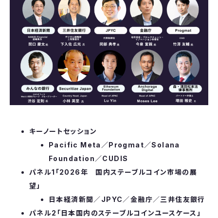
キーノートセッション
Pacific Meta／Progmat／Solana
Foundation／CUDIS
パネル1「2026年 国内ステーブルコイン市場の展
望」
日本経済新聞
／
JPYC
／
金融庁
／
三井住友銀行
パネル2「日本国内のステーブルコインユースケース」