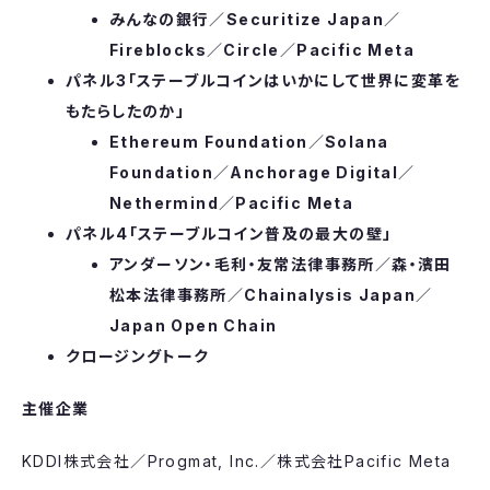
みんなの銀行
／
Securitize Japan
／
Fireblocks
／
Circle
／
Pacific Meta
パネル3「ステーブルコインはいかにして世界に変革を
もたらしたのか」
Ethereum Foundation
／
Solana
Foundation
／
Anchorage Digital
／
Nethermind
／
Pacific Meta
パネル4「ステーブルコイン普及の最大の壁」
アンダーソン・毛利・友常法律事務所
／
森・濱田
松本法律事務所
／
Chainalysis Japan
／
Japan Open Chain
クロージングトーク
主催企業
KDDI株式会社／Progmat, Inc.／株式会社Pacific Meta