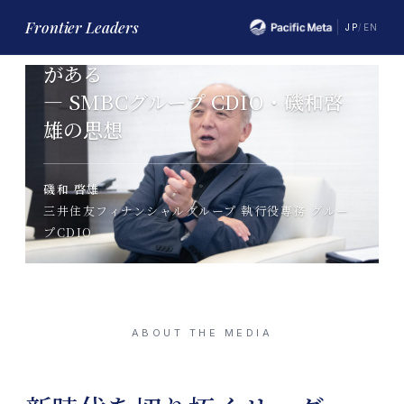
2026.06.29
Frontier Leaders
JP
/
EN
賛同されないものにこそ、チャンス
がある
— SMBCグループ CDIO・磯和啓
雄の思想
磯和 啓雄
三井住友フィナンシャルグループ 執行役専務 グルー
プCDIO
ABOUT THE MEDIA