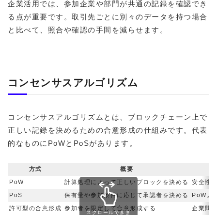
企業活用では、参加企業や部門が共通の記録を確認でき
る点が重要です。取引先ごとに別々のデータを持つ場合
と比べて、照合や確認の手間を減らせます。
コンセンサスアルゴリズム
コンセンサスアルゴリズムとは、ブロックチェーン上で
正しい記録を決めるための合意形成の仕組みです。代表
的なものにPoWとPoSがあります。
方式
概要
PoW
計算処理によって正しいブロックを決める
安全性
PoS
保有量や参加条件に応じて承認者を決める
PoWよ
許可型の合意形成
参加者を限定して合意形成する
企業間
スクロールできま