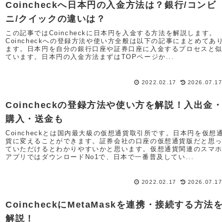
Coincheckへ日本円の入金方法は？銀行/コンビ
ニ/クイックの違いは？
この記事ではCoincheckに日本円を入金する方法を解説します。
Coincheckへの登録方法や使い方全般は以下の記事にまとめてあ
ます。日本円を自分の銀行口座や証券口座に入金するプロセスと
ています。日本円の入金方法まずはTOPページか...
2022.02.17
2026.07.1
Coincheckの登録方法や使い方を解説！入出金
購入・送金も
Coincheckとは国内最大級の仮想通貨取引所です。日本円を仮想
貨に変えることができます。証券会社の口座の仮想通貨版だと思
ていただけるとわかりやすいかと思います。仮想通貨関連のスマ
アプリではダウンロードNo1で、日本で一番普及してい...
2022.02.17
2026.07.1
CoincheckにMetaMaskを連携・接続する方法
解説！