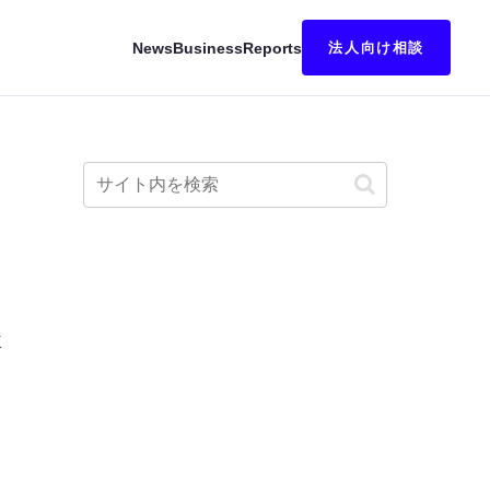
News
Business
Reports
法人向け相談
仮
を
6