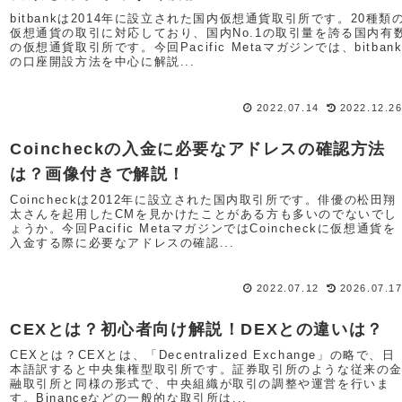
bitbankは2014年に設立された国内仮想通貨取引所です。20種類
仮想通貨の取引に対応しており、国内No.1の取引量を誇る国内有
の仮想通貨取引所です。今回Pacific Metaマガジンでは、bitban
の口座開設方法を中心に解説...
2022.07.14
2022.12.2
Coincheckの入金に必要なアドレスの確認方法
は？画像付きで解説！
Coincheckは2012年に設立された国内取引所です。俳優の松田翔
太さんを起用したCMを見かけたことがある方も多いのでないでし
ょうか。今回Pacific MetaマガジンではCoincheckに仮想通貨を
入金する際に必要なアドレスの確認...
2022.07.12
2026.07.1
CEXとは？初心者向け解説！DEXとの違いは？
CEXとは？CEXとは、「Decentralized Exchange」の略で、日
本語訳すると中央集権型取引所です。証券取引所のような従来の
融取引所と同様の形式で、中央組織が取引の調整や運営を行いま
す。Binanceなどの一般的な取引所は...