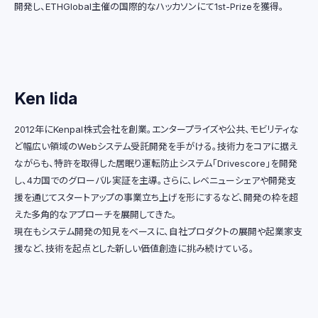
開発し、ETHGlobal主催の国際的なハッカソンにて1st-Prizeを獲得。
Ken Iida
2012年にKenpal株式会社を創業。エンタープライズや公共、モビリティな
ど幅広い領域のWebシステム受託開発を手がける。技術力をコアに据え
ながらも、特許を取得した居眠り運転防止システム「Drivescore」を開発
し、4カ国でのグローバル実証を主導。さらに、レベニューシェアや開発支
援を通じてスタートアップの事業立ち上げを形にするなど、開発の枠を超
えた多角的なアプローチを展開してきた。
現在もシステム開発の知見をベースに、自社プロダクトの展開や起業家支
援など、技術を起点とした新しい価値創造に挑み続けている。