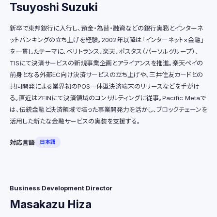
Tsuyoshi Suzuki
新卒で東邦銀行に入行し、預金・為替・融資などの銀行実務とインターネ
ットバンキングの立ち上げを経験。2002年以降は「インターネット×金融」
を一貫したテーマに、ベリトランス、楽天、ポスタス（パーソルグループ）、
TISにて決済サービスの新規事業企画とアライアンスを推進。楽天ペイの
前身となる外部EC向け決済サービスの立ち上げや、三井住友カードとの
共同開発による業界初のPOS一体型決済端末のリリースなどを手がけ
る。直近はZEINにて決済領域のコンサルティングに従事。Pacific Metaで
は、伝統金融と決済領域で培った事業開発力を活かし、ブロックチェーンを
活用した新たな金融サービスの実装を支援する。
対応言語
日本語
Business Development Director
Masakazu Hiza