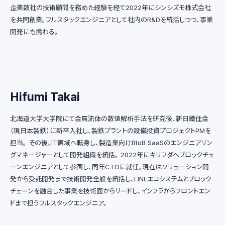
企業数社の技術顧問を務めた経験を経て2022年にシンシズモ株式会社
を共同創業。フルスタックエンジニアとして社内のR&Dを統括しつつ、事業
開発にも携わる。
Hifumi Takai
北海道大学大学院にて金属流体の数値解析手法を研究後、新日鐵住金
（現日本製鉄）に新卒入社し、製鉄プラントの設備投資プロジェクトPMを
担当。 その後、IT領域へ転身し、製造業向けBtoB SaaSのエンジニアリン
グマネージャーとして開発組織を統括。 2022年にキリフダへブロックチェ
ーンエンジニアとして参画し、同年CTOに就任。現在はソリューション開
発から受託開発まで技術開発全般を統括し、LINEエコシステムとブロック
チェーンを融合した事業を技術面からリードし、インフラからフロントエン
ドまで担うフルスタックエンジニア。