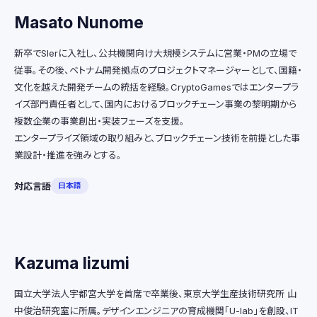
Masato Nunome
新卒でSIerに入社し、公共機関向け大規模システムに営業・PMの立場で
従事。その後、ベトナム開発拠点のプロジェクトマネージャーとして、国籍・
文化を越えた開発チームの統括を経験。CryptoGamesではエンタープラ
イズ部門責任者として、国内におけるブロックチェーン事業の黎明期から
複数企業の事業創出・実装フェーズを支援。
エンタープライズ領域の取り組みと、ブロックチェーン技術を前提とした事
業設計・推進を強みとする。
対応言語
日本語
Kazuma Iizumi
国立大学法人宇都宮大学を首席で卒業後、東京大学生産技術研究所 山
中俊治研究室に所属。デザインエンジニアの育成機関「U-lab」を創設、IT