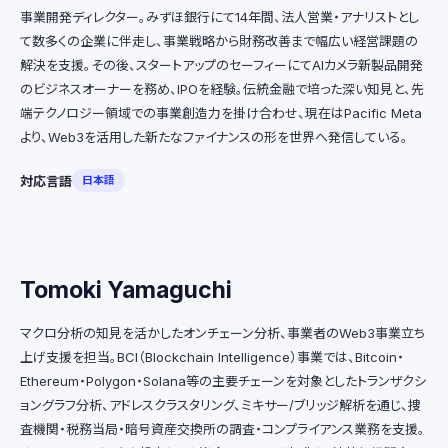
事業開発ディレクター。みずほ銀行にて14年間、法人営業・アナリストとし
て数多くの企業に伴走し、事業戦略から財務改善まで幅広い経営課題の
解決を支援。その後、スタートアップのセーフィーにてAIカメラ新製品開発
のビジネスオーナーを務め、IPOを経験。伝統金融で培った深い知見と、先
端テクノロジー領域での事業創造力を掛け合わせ、現在はPacific Meta
より、Web3を活用した新たなファイナンスの形を世界へ発信している。
対応言語
日本語
Tomoki Yamaguchi
マクロ分析の知見を活かしたオンチェーン分析、事業者のWeb3事業立ち
上げ支援を担当。BCI（Blockchain Intelligence）事業では、Bitcoin・
Ethereum・Polygon・Solana等の主要チェーンを対象としたトランザクシ
ョングラフ分析、アドレスクラスタリング、ミキサー/ブリッジ解析を通じ、捜
査機関・税務当局・暗号資産交換所の調査・コンプライアンス業務を支援。