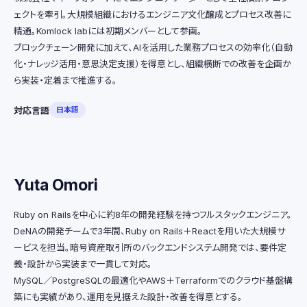
ェクトを牽引。大規模組織におけるエンジニア文化醸成とプロセス改善に
精通。Komlock labには初期メンバーとして参画。
ブロックチェーン開発に加えて、AIを活用した業務プロセスの効率化（自動
化・ナレッジ活用・意思決定支援）を得意とし、組織横断での改善を企画か
ら実装・定着まで推進する。
対応言語
日本語
Yuta Omori
Ruby on Railsを中心に約8年の開発経験を持つフルスタックエンジニア。
DeNAの開発チームで3年間、Ruby on Rails＋Reactを用いた大規模サ
ービスを担当。暗号資産取引所のバックエンドシステム開発では、要件定
義・設計から実装まで一貫して対応。
MySQL／PostgreSQLの最適化やAWS＋Terraformでのクラウド基盤構
築にも実績があり、運用を見据えた設計・改善を得意とする。