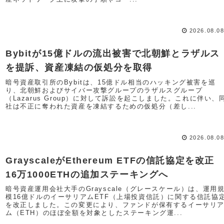
2026.08.0
Bybitが15億ドルの流出被害で北朝鮮とラザルス
を提訴、資産凍結の仮処分を取得
暗号資産取引所のBybitは、15億ドル相当のハッキング被害を巡
り、北朝鮮およびサイバー攻撃グループのラザルスグループ
（Lazarus Group）に対して訴訟を起こしました。これに伴い、
社は不正に奪われた資産を凍結するための仮処分（差し...
2026.08.0
GrayscaleがEthereum ETFの信託協定を改
16万1000ETHの追加ステーキングへ
暗号資産運用会社大手のGrayscale（グレースケール）は、運用
模16億ドルのイーサリアムETF（上場投資信託）に関する信託協
を改正しました。この変更により、ファンドが保有するイーサリ
ム（ETH）のほぼ全額を対象としたステーキング運...