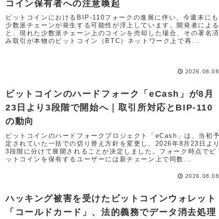
コイン保有者への注意喚起
ビットコインにおけるBIP-110フォークの進展に伴い、今週末にも
少数派チェーンが発生する可能性が浮上しています。開発者によ
と、現れた少数派チェーン上のコインを売却した場合、その署名
み取引が本物のビットコイン（BTC）ネットワーク上で再...
2026.08.0
ビットコインのハードフォーク「eCash」が8月
23日より3段階で開始へ｜取引所対応とBIP-110
の動向
ビットコインのハードフォークプロジェクト「eCash」は、当初
定されていた一括での切り替え方針を変更し、2026年8月23日よ
3段階に分けて展開されることが決定しました。フォーク時点でビ
ットコインを保有するユーザーには新チェーン上で同数...
2026.08.0
ハッキング被害を受けたビットコインウォレット
「コールドカード」、法的義務でデータ消去処理