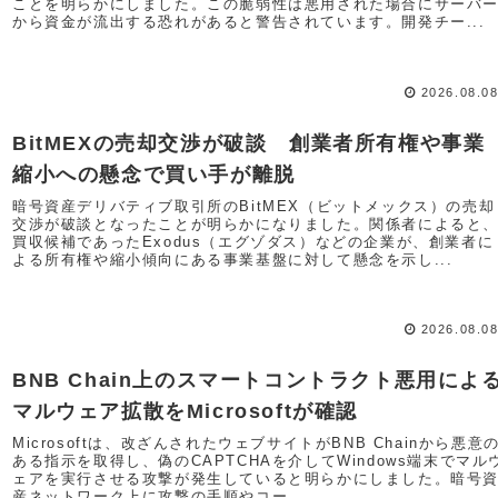
ことを明らかにしました。この脆弱性は悪用された場合にサーバ
から資金が流出する恐れがあると警告されています。開発チー...
2026.08.0
BitMEXの売却交渉が破談 創業者所有権や事業
縮小への懸念で買い手が離脱
暗号資産デリバティブ取引所のBitMEX（ビットメックス）の売却
交渉が破談となったことが明らかになりました。関係者によると
買収候補であったExodus（エグゾダス）などの企業が、創業者に
よる所有権や縮小傾向にある事業基盤に対して懸念を示し...
2026.08.0
BNB Chain上のスマートコントラクト悪用によ
マルウェア拡散をMicrosoftが確認
Microsoftは、改ざんされたウェブサイトがBNB Chainから悪意
ある指示を取得し、偽のCAPTCHAを介してWindows端末でマル
ェアを実行させる攻撃が発生していると明らかにしました。暗号
産ネットワーク上に攻撃の手順やコー...