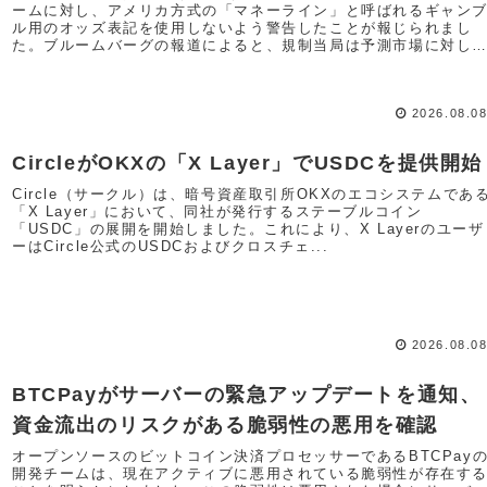
ームに対し、アメリカ方式の「マネーライン」と呼ばれるギャン
ル用のオッズ表記を使用しないよう警告したことが報じられまし
た。ブルームバーグの報道によると、規制当局は予測市場に対し
て...
2026.08.0
CircleがOKXの「X Layer」でUSDCを提供開始
Circle（サークル）は、暗号資産取引所OKXのエコシステムであ
「X Layer」において、同社が発行するステーブルコイン
「USDC」の展開を開始しました。これにより、X Layerのユーザ
ーはCircle公式のUSDCおよびクロスチェ...
2026.08.0
BTCPayがサーバーの緊急アップデートを通知、
資金流出のリスクがある脆弱性の悪用を確認
オープンソースのビットコイン決済プロセッサーであるBTCPay
開発チームは、現在アクティブに悪用されている脆弱性が存在す