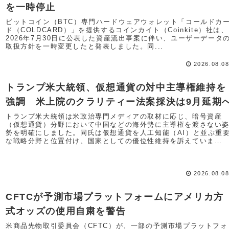
を一時停止
ビットコイン（BTC）専門ハードウェアウォレット「コールドカ
ド（COLDCARD）」を提供するコインカイト（Coinkite）社は、
2026年7月30日に公表した資産流出事案に伴い、ユーザーデータ
取扱方針を一時変更したと発表しました。同...
2026.08.0
トランプ米大統領、仮想通貨の対中主導権維持を
強調 米上院のクラリティー法案採決は9月延期
トランプ米大統領は米政治専門メディアの取材に応じ、暗号資産
（仮想通貨）分野において中国などの海外勢に主導権を渡さない
勢を明確にしました。同氏は仮想通貨を人工知能（AI）と並ぶ重
な戦略分野と位置付け、国家としての優位性維持を訴えていま
す。...
2026.08.0
CFTCが予測市場プラットフォームにアメリカ方
式オッズの使用自粛を警告
米商品先物取引委員会（CFTC）が、一部の予測市場プラットフォ