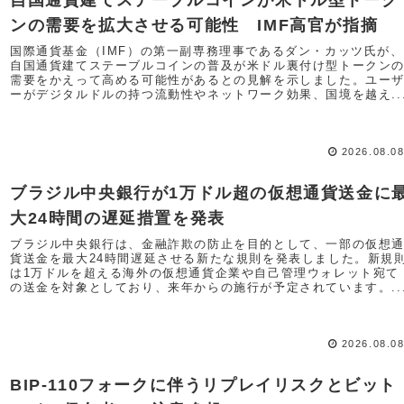
自国通貨建てステーブルコインが米ドル型トーク
ンの需要を拡大させる可能性 IMF高官が指摘
国際通貨基金（IMF）の第一副専務理事であるダン・カッツ氏が、
自国通貨建てステーブルコインの普及が米ドル裏付け型トークン
需要をかえって高める可能性があるとの見解を示しました。ユー
ーがデジタルドルの持つ流動性やネットワーク効果、国境を越え..
2026.08.0
ブラジル中央銀行が1万ドル超の仮想通貨送金に
大24時間の遅延措置を発表
ブラジル中央銀行は、金融詐欺の防止を目的として、一部の仮想
貨送金を最大24時間遅延させる新たな規則を発表しました。新規
は1万ドルを超える海外の仮想通貨企業や自己管理ウォレット宛て
の送金を対象としており、来年からの施行が予定されています。..
2026.08.0
BIP-110フォークに伴うリプレイリスクとビット