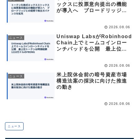
ックスに投票意向提出の機能
が導入へ ブロードリッジと
の提携で株主ガバナンスを拡
充
2026.08.06
Uniswap LabsがRobinhood
ニュース
Chain上でミームコインロー
ンチパッドを公開 最上位ト
ークンは時価総額1210万ドル
のFRONG
2026.08.06
米上院休会前の暗号資産市場
ニュース
構造法案の採決に向けた推進
の動き
2026.08.06
ニュース