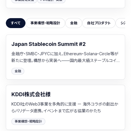
すべて
事業構想・戦略設計
金融
自社プロダクト
システ
Japan Stablecoin Summit #2
金融庁・SMBC・JPYCに加え、Ethereum・Solana・Circle等が
新たに登壇。構想から実装へ——国内最大級ステーブルコイ
ンイベントシリーズ第2弾「Japan Stablecoin Summit #2」を
金融
主催
KDDI株式会社様
KDDI社のWeb3事業を多角的に支援 ー 海外コラボの創出か
らバリデータ連携、イベントまで広がる協業のかたち
事業構想・戦略設計