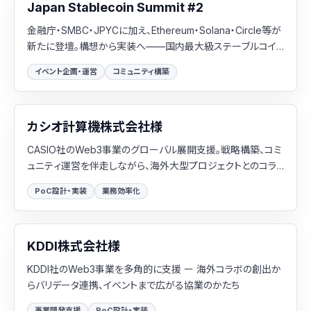
Japan Stablecoin Summit #2
金融庁・SMBC・JPYCに加え、Ethereum・Solana・Circle等が
新たに登壇。構想から実装へ——国内最大級ステーブルコイ
ンイベントシリーズ第2弾「Japan Stablecoin Summit #2」を
イベント企画・運営
コミュニティ構築
主催
カシオ計算機株式会社様
CASIO社のWeb3事業のグローバル展開支援。戦略構築、コミ
ュニティ運営を伴走しながら、海外大型プロジェクトとのコラ
ボを実現
PoC設計・実装
業務効率化
KDDI株式会社様
KDDI社のWeb3事業を多角的に支援 ー 海外コラボの創出か
らバリデータ連携、イベントまで広がる協業のかたち
事業開発支援
PoC設計・実装