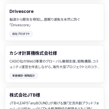
Drivescore
脳波から眠気を検知し、居眠り運転を未然に防ぐ
「Drivescore」
自社プロダクト
カシオ計算機株式会社様
CASIO社のWeb3事業のグローバル展開支援。戦略構築、コミ
ュニティ運営を伴走しながら、海外大型プロジェクトとのコラ
ボを実現
事業構想・戦略設計
株式会社JTB様
JTB×​LEAPS「anyBOUND」​​が掲げる旗「交流共創プラットフォ
ーム」とは何か​​。​─​クリプト大航海時代の航路をともに描く、