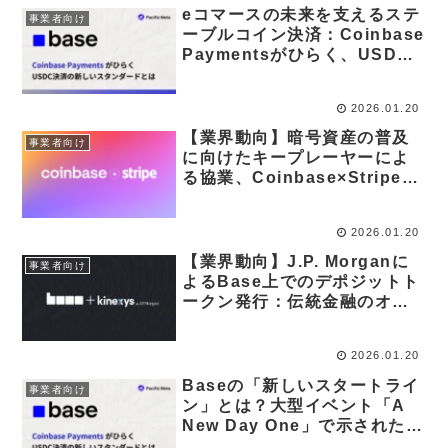
eコマースの未来を支えるステ
事業者向け
ーブルコイン決済：Coinbase
Paymentsがひらく、USDC
決済の「新しいスタンダー
ド」とは
2026.01.20
【業界動向】暗号資産の普及
事業者向け
に向けたキープレーヤーによ
る協業、Coinbase×Stripeの
パートナーシップを徹底解説
2026.01.20
【業界動向】J.P. Morganに
事業者向け
よるBase上でのデポジットト
ークン発行：伝統金融のオン
チェーン化を象徴する大型協
業を読み解く
2026.01.20
Baseの「新しいスタートライ
事業者向け
ン」とは？大型イベント「A
New Day One」で示された、
Baseプロジェクトとオンチェ