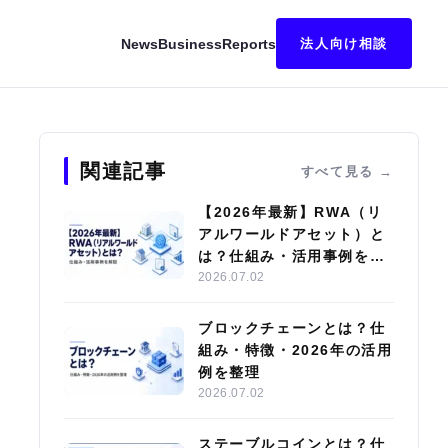
News
Business
Reports
法人向け相談
いや利用方法も紹介！
関連記事
すべて見る
【2026年最新】RWA（リ
アルワールドアセット）と
は？仕組み・活用事例を解
説
2026.07.02
ブロックチェーンとは？仕
組み・特徴・2026年の活用
例を整理
2026.07.02
ステーブルコインとは？仕