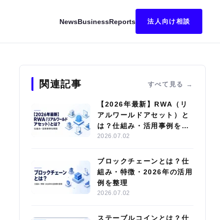
News
Business
Reports
法人向け相談
インとの違いも解説！
関連記事
すべて見る
【2026年最新】RWA（リ
アルワールドアセット）と
は？仕組み・活用事例を解
説
2026.07.02
ブロックチェーンとは？仕
組み・特徴・2026年の活用
例を整理
2026.07.02
ステーブルコインとは？仕