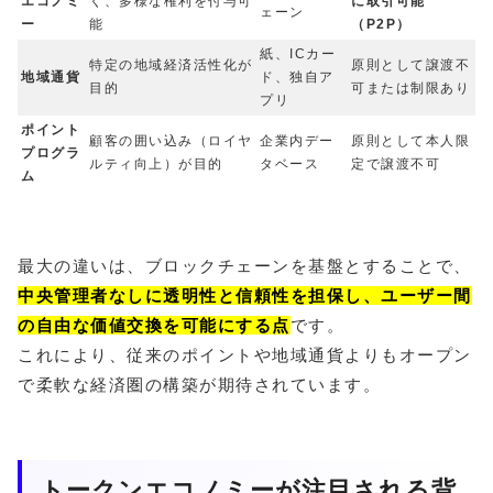
エコノミ
く、多様な権利を付与可
に取引可能
ェーン
ー
能
（P2P）
紙、ICカー
特定の地域経済活性化が
原則として譲渡不
地域通貨
ド、独自ア
目的
可または制限あり
プリ
ポイント
顧客の囲い込み（ロイヤ
企業内デー
原則として本人限
プログラ
ルティ向上）が目的
タベース
定で譲渡不可
ム
最大の違いは、ブロックチェーンを基盤とすることで、
中央管理者なしに透明性と信頼性を担保し、ユーザー間
の自由な価値交換を可能にする点
です。
これにより、従来のポイントや地域通貨よりもオープン
で柔軟な経済圏の構築が期待されています。
トークンエコノミーが注目される背