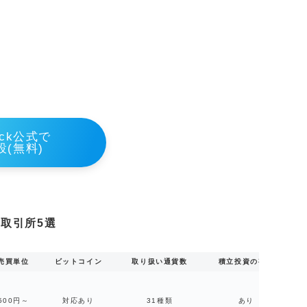
heck公式で
設(無料)
取引所5選
売買単位
ビットコイン
取り扱い通貨数
積立投資の有無
500円～
対応あり
31種類
あり