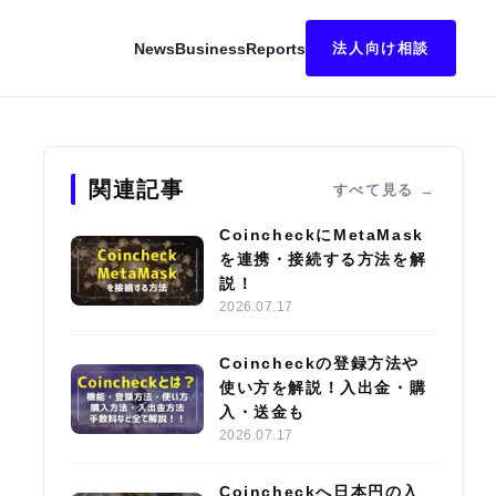
News
Business
Reports
法人向け相談
像解説
関連記事
すべて見る
CoincheckにMetaMask
を連携・接続する方法を解
説！
2026.07.17
Coincheckの登録方法や
使い方を解説！入出金・購
入・送金も
2026.07.17
Coincheckへ日本円の入