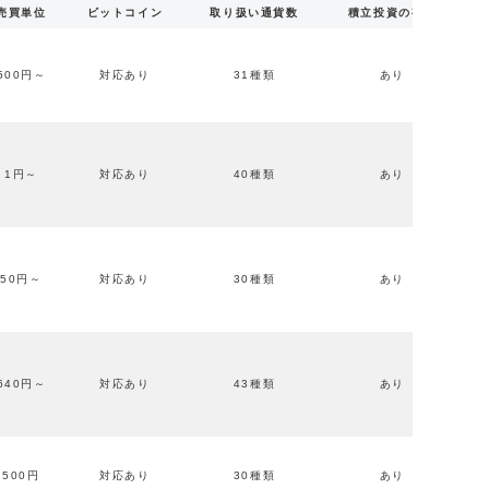
売買単位
ビットコイン
取り扱い通貨数
積立投資の有無
500円～
対応あり
31種類
あり
1円～
対応あり
40種類
あり
50円～
対応あり
30種類
あり
640円～
対応あり
43種類
あり
500円
対応あり
30種類
あり