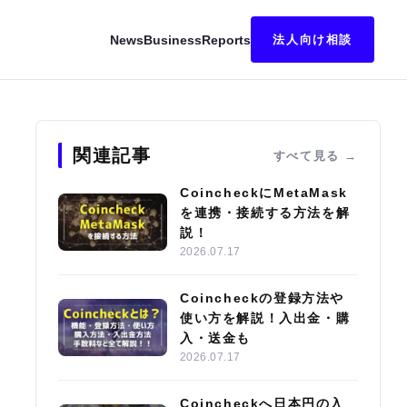
News
Business
Reports
法人向け相談
説！
関連記事
すべて見る
CoincheckにMetaMask
を連携・接続する方法を解
説！
2026.07.17
Coincheckの登録方法や
使い方を解説！入出金・購
入・送金も
2026.07.17
Coincheckへ日本円の入