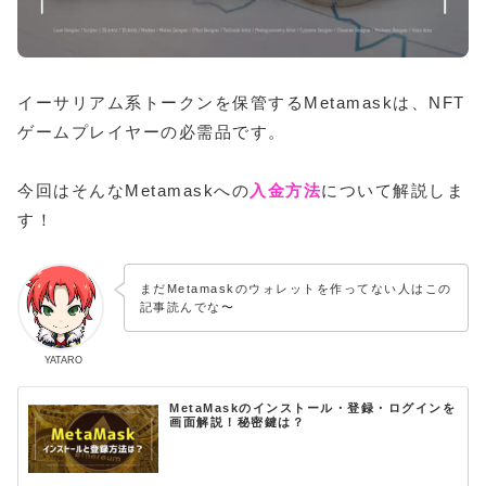
イーサリアム系トークンを保管するMetamaskは、NFT
ゲームプレイヤーの必需品です。
今回はそんなMetamaskへの
入金
方法
について解説しま
す！
まだMetamaskのウォレットを作ってない人はこの
記事読んでな〜
YATARO
MetaMaskのインストール・登録・ログインを
画面解説！秘密鍵は？