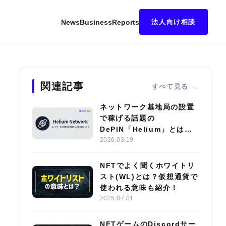
News
Business
Reports
法人向け相談
を画面解説！秘密鍵は？
関連記事
すべて見る
ネットワーク基地局の設置
で稼げる話題の
DePIN「Helium」とは？
エコシステムやサブDAOの
2026.03.19
特徴を紹介
NFTでよく聞くホワイトリ
スト(WL)とは？仮想通貨で
使われる意味も紹介！
2025.07.01
NFTゲームのDiscordサー