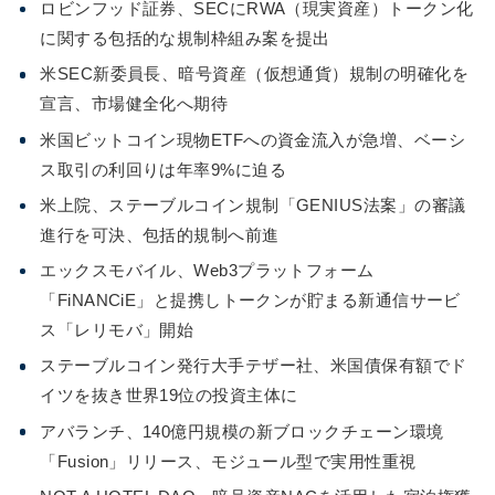
ロビンフッド証券、SECにRWA（現実資産）トークン化
に関する包括的な規制枠組み案を提出
米SEC新委員長、暗号資産（仮想通貨）規制の明確化を
宣言、市場健全化へ期待
米国ビットコイン現物ETFへの資金流入が急増、ベーシ
ス取引の利回りは年率9%に迫る
米上院、ステーブルコイン規制「GENIUS法案」の審議
進行を可決、包括的規制へ前進
エックスモバイル、Web3プラットフォーム
「FiNANCiE」と提携しトークンが貯まる新通信サービ
ス「レリモバ」開始
ステーブルコイン発行大手テザー社、米国債保有額でド
イツを抜き世界19位の投資主体に
アバランチ、140億円規模の新ブロックチェーン環境
「Fusion」リリース、モジュール型で実用性重視