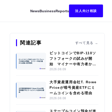
News
Business
Reports
法人向け相談
inbaseが支援
関連記事
すべて見る
ビットコインでBIP-110ソ
フトフォークの試みが開
始 マイナーや有力者から
は強い反対意見
2026.08.09
大手資産運用会社T. Rowe
Priceが暗号資産ETFにミ
ームコインを含める理由
2026.08.08
ステーブルコイン預金が米