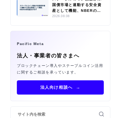
国債市場と連動する安全資
産として機能、NBERの研
究論文が示す
2026.08.08
Pacific Meta
法人・事業者の皆さまへ
ブロックチェーン導入やステーブルコイン活用
に関するご相談を承っています。
法人向け相談へ