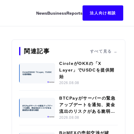
News
Business
Reports
法人向け相談
ン氏が就任、株式公開を見据えた体制強化
関連記事
すべて見る
CircleがOKXの「X
Layer」でUSDCを提供開
始
2026.08.08
BTCPayがサーバーの緊急
アップデートを通知、資金
流出のリスクがある脆弱性
の悪用を確認
2026.08.08
BitMEXの売却交渉が破