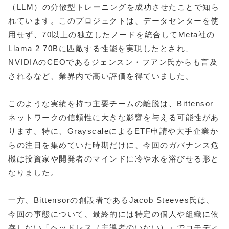
（LLM）の分散型トレーニングを成功させたことで知ら
れています。このプロジェクトは、データセンターを使
用せず、70以上の独立したノードを統合してMeta社の
Llama 2 70Bに匹敵する性能を実現したとされ、
NVIDIAのCEOであるジェンスン・フアン氏からも言及
されるなど、業界内で高い評価を得ていました。
このような実績を持つ主要チームの離脱は、Bittensor
ネットワークの信頼性に大きな影響を与える可能性があ
ります。特に、GrayscaleによるETF申請や大手企業か
らの注目を集めていた時期だけに、今回のガバナンス危
機は投資家や開発者のマインドに冷や水を浴びせる形と
なりました。
一方、Bittensorの創設者であるJacob Steeves氏は、
今回の事態について、最終的には特定の個人や組織に依
存しない「ヘッドレス（主導者のいない）」でコモディ