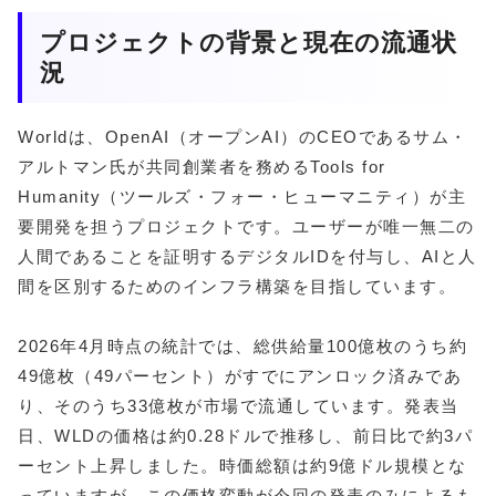
プロジェクトの背景と現在の流通状
況
Worldは、OpenAI（オープンAI）のCEOであるサム・
アルトマン氏が共同創業者を務めるTools for
Humanity（ツールズ・フォー・ヒューマニティ）が主
要開発を担うプロジェクトです。ユーザーが唯一無二の
人間であることを証明するデジタルIDを付与し、AIと人
間を区別するためのインフラ構築を目指しています。
2026年4月時点の統計では、総供給量100億枚のうち約
49億枚（49パーセント）がすでにアンロック済みであ
り、そのうち33億枚が市場で流通しています。発表当
日、WLDの価格は約0.28ドルで推移し、前日比で約3パ
ーセント上昇しました。時価総額は約9億ドル規模とな
っていますが、この価格変動が今回の発表のみによるも