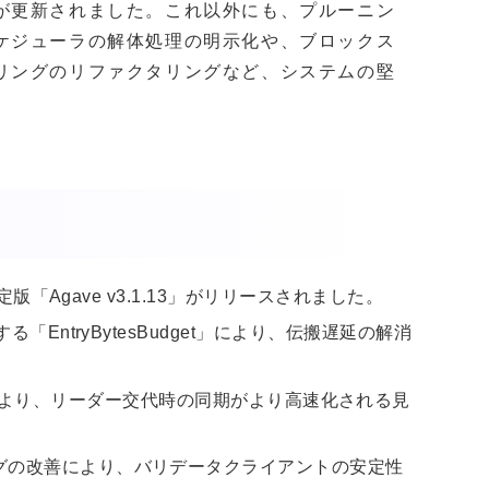
が更新されました。これ以外にも、プルーニン
ケジューラの解体処理の明示化や、ブロックス
リングのリファクタリングなど、システムの堅
定版「Agave v3.1.13」がリリースされました。
「EntryBytesBudget」により、伝搬遅延の解消
ver」の導入により、リーダー交代時の同期がより高速化される見
グの改善により、バリデータクライアントの安定性