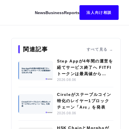
News
Business
Reports
法人向け相談
ブロックサイズ制限とリーダー交代の高速化を導入
関連記事
すべて見る
Step Appが4年間の運営を
経てサービス終了へ FITFI
トークンは最高値から
99.9%下落
2026.08.06
Circleがステーブルコイン
特化のレイヤー1ブロック
チェーン「Arc」を発表
2026.08.06
HSK ChainとMorphoが