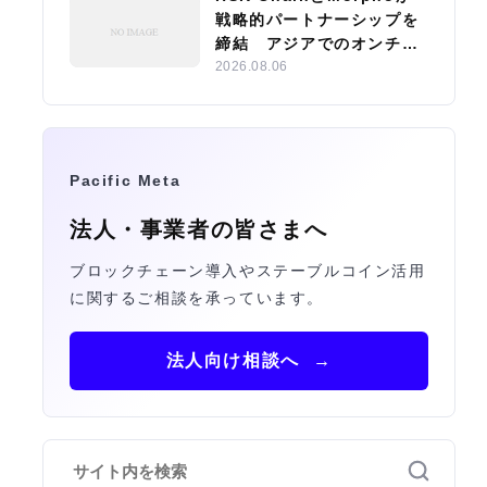
戦略的パートナーシップを
締結 アジアでのオンチェ
ーン融資エコシステム構築
2026.08.06
へ
Pacific Meta
法人・事業者の皆さまへ
ブロックチェーン導入やステーブルコイン活用
に関するご相談を承っています。
法人向け相談へ