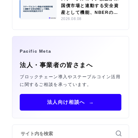
国債市場と連動する安全資
産として機能、NBERの研
究論文が示す
2026.08.08
Pacific Meta
法人・事業者の皆さまへ
ブロックチェーン導入やステーブルコイン活用
に関するご相談を承っています。
法人向け相談へ