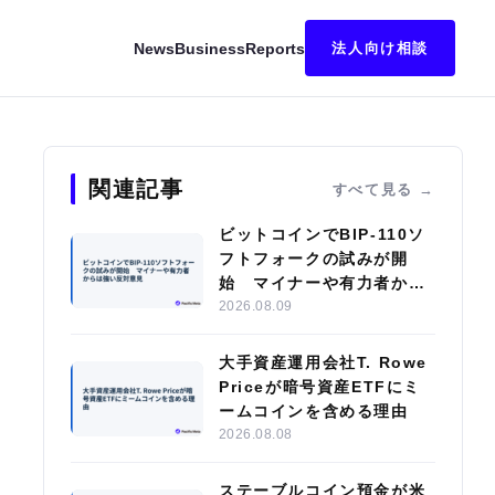
News
Business
Reports
法人向け相談
Iインフラへの転換を加速
関連記事
すべて見る
ビットコインでBIP-110ソ
フトフォークの試みが開
始 マイナーや有力者から
は強い反対意見
2026.08.09
大手資産運用会社T. Rowe
Priceが暗号資産ETFにミ
ームコインを含める理由
2026.08.08
ステーブルコイン預金が米