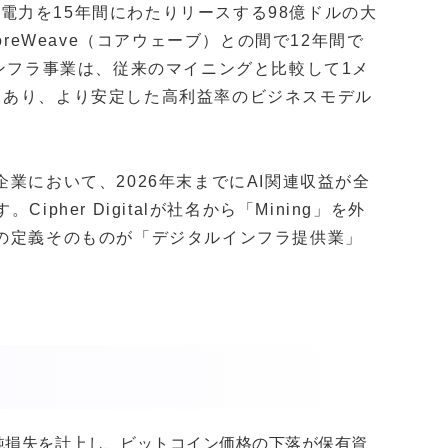
トの電力を15年間にわたりリースする98億ドルの大
もCoreWeave（コアウェーブ）との間で12年間で
インフラ事業は、従来のマイニングと比較して1メ
もあり、より安定した高利益率のビジネスモデル
業において、2026年末までにAI関連収益が全
pher Digitalが社名から「Mining」を外
界の定義そのものが「デジタルインフラ提供業」
の純損失を計上し、ビットコイン価格の下落が保有資