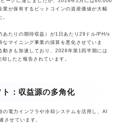
てピークに達しましたが、2026年2月には60,000
企業が保有するビットコインの資産価値が大幅
た。
たりの期待収益）が1日あたり29ドル/PH/s
粋なマイニング事業の採算を悪化させていま
動きも加速しており、2026年第1四半期には
を売却したと報告されています。
フト：収益源の多角化
存の電力インフラや冷却システムを活用し、AI
加速させています。