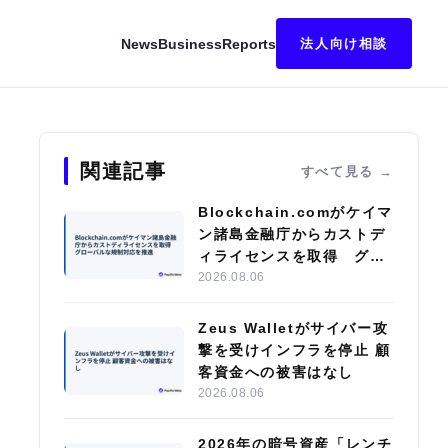
News
Business
Reports
法人向け相談
移行
関連記事
すべて見る
Blockchain.comがケイマ
ン諸島金融庁からカストデ
ィライセンスを取得 グロ
ーバルな規制対応を推進
2026.08.06
Zeus Walletがサイバー攻
撃を受けインフラを停止 顧
客資金への被害はなし
2026.08.06
2026年の暗号資産「レンチ