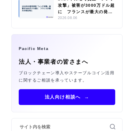
攻撃」被害が3000万ドル超
に フランスが最大の発生
地に
2026.08.06
Pacific Meta
法人・事業者の皆さまへ
ブロックチェーン導入やステーブルコイン活用
に関するご相談を承っています。
法人向け相談へ