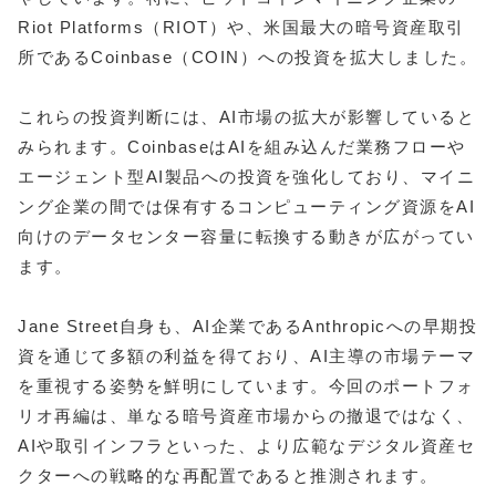
Riot Platforms（RIOT）や、米国最大の暗号資産取引
所であるCoinbase（COIN）への投資を拡大しました。
これらの投資判断には、AI市場の拡大が影響していると
みられます。CoinbaseはAIを組み込んだ業務フローや
エージェント型AI製品への投資を強化しており、マイニ
ング企業の間では保有するコンピューティング資源をAI
向けのデータセンター容量に転換する動きが広がってい
ます。
Jane Street自身も、AI企業であるAnthropicへの早期投
資を通じて多額の利益を得ており、AI主導の市場テーマ
を重視する姿勢を鮮明にしています。今回のポートフォ
リオ再編は、単なる暗号資産市場からの撤退ではなく、
AIや取引インフラといった、より広範なデジタル資産セ
クターへの戦略的な再配置であると推測されます。