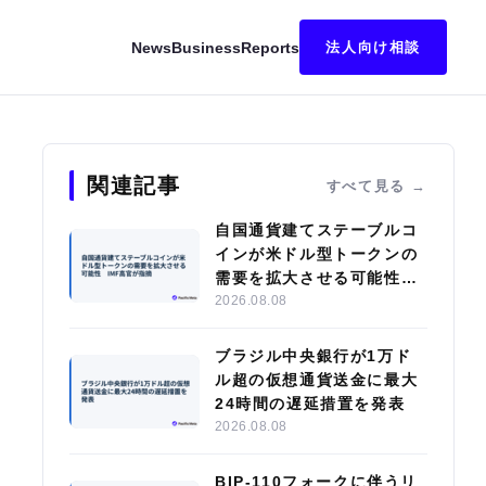
News
Business
Reports
法人向け相談
リース
関連記事
すべて見る
自国通貨建てステーブルコ
インが米ドル型トークンの
需要を拡大させる可能性
IMF高官が指摘
2026.08.08
ブラジル中央銀行が1万ド
ル超の仮想通貨送金に最大
24時間の遅延措置を発表
2026.08.08
BIP-110フォークに伴うリ