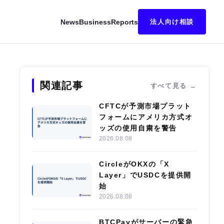
News
Business
Reports
法人向け相談
財務公表が好材料に
関連記事
すべて見る
CFTCが予測市場プラット
フォームにアメリカ方式オ
ッズの使用自粛を警告
2026.08.08
CircleがOKXの「X
Layer」でUSDCを提供開
始
2026.08.08
BTCPayがサーバーの緊急