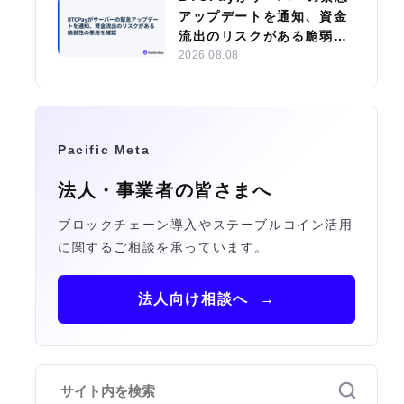
アップデートを通知、資金
流出のリスクがある脆弱性
の悪用を確認
2026.08.08
Pacific Meta
法人・事業者の皆さまへ
ブロックチェーン導入やステーブルコイン活用
に関するご相談を承っています。
法人向け相談へ