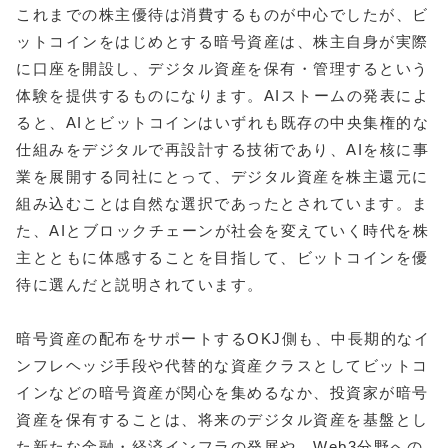
これまでの株主優待は消費するものが中心でしたが、ビ
ットコインをはじめとする暗号資産は、株主自身が実際
に口座を開設し、デジタル資産を保有・管理するという
体験を提供するものになります。AIストームの発表によ
ると、AIとビットコインはいずれも既存の中央集権的な
仕組みをデジタルで再設計する技術であり、AIを核に事
業を展開する同社にとって、デジタル資産を株主還元に
組み込むことは自然な選択であったとされています。ま
た、AIとブロックチェーンが社会を変えていく時代を株
主とともに体感することを目指して、ビットコインを優
待に選んだと説明されています。
暗号資産の配布をサポートするOKJ側も、中長期的なイ
ンフレヘッジ手段や代替的な資産クラスとしてビットコ
インなどの暗号資産が関心を集めるなか、投資家が暗号
資産を保有することは、将来のデジタル資産を基盤とし
た新たな金融・経済インフラの発展や、Web3分野への