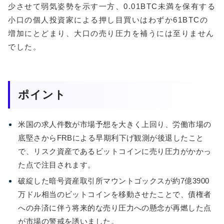
少させて弱気姿勢を示す一方、0.01BTC未満を保有する
小口の個人投資家による押し目買いはわずか61BTCの
増加にとどまり、大口の売り圧力を補うには至りません
でした。
ポイント
米国の求人件数が市場予想を大きく上回り、労働市場の
底堅さからFRBによる早期利下げ観測が後退したこと
で、リスク資産であるビットコインに売り圧力がかかっ
た点で注目されます。
破綻した暗号資産取引所マウントゴックスが約7億3900
万ドル相当のビットコインを移動させたことで、債権者
への弁済に伴う将来的な売り圧力への懸念が再燃した点
が市場の警戒を誘いました。