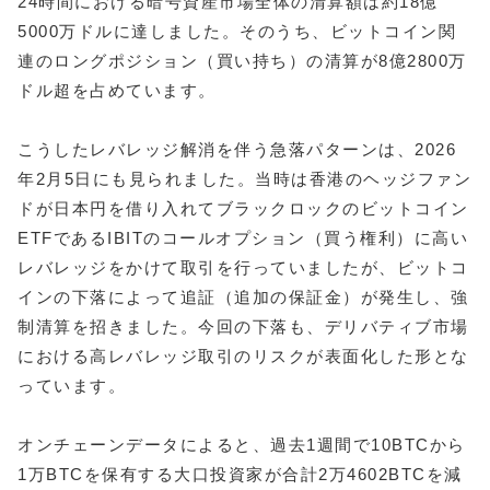
24時間における暗号資産市場全体の清算額は約18億
5000万ドルに達しました。そのうち、ビットコイン関
連のロングポジション（買い持ち）の清算が8億2800万
ドル超を占めています。
こうしたレバレッジ解消を伴う急落パターンは、2026
年2月5日にも見られました。当時は香港のヘッジファン
ドが日本円を借り入れてブラックロックのビットコイン
ETFであるIBITのコールオプション（買う権利）に高い
レバレッジをかけて取引を行っていましたが、ビットコ
インの下落によって追証（追加の保証金）が発生し、強
制清算を招きました。今回の下落も、デリバティブ市場
における高レバレッジ取引のリスクが表面化した形とな
っています。
オンチェーンデータによると、過去1週間で10BTCから
1万BTCを保有する大口投資家が合計2万4602BTCを減