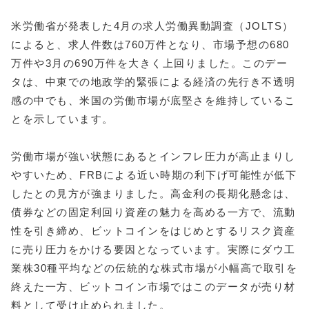
米労働省が発表した4月の求人労働異動調査（JOLTS）
によると、求人件数は760万件となり、市場予想の680
万件や3月の690万件を大きく上回りました。このデー
タは、中東での地政学的緊張による経済の先行き不透明
感の中でも、米国の労働市場が底堅さを維持しているこ
とを示しています。
労働市場が強い状態にあるとインフレ圧力が高止まりし
やすいため、FRBによる近い時期の利下げ可能性が低下
したとの見方が強まりました。高金利の長期化懸念は、
債券などの固定利回り資産の魅力を高める一方で、流動
性を引き締め、ビットコインをはじめとするリスク資産
に売り圧力をかける要因となっています。実際にダウ工
業株30種平均などの伝統的な株式市場が小幅高で取引を
終えた一方、ビットコイン市場ではこのデータが売り材
料として受け止められました。