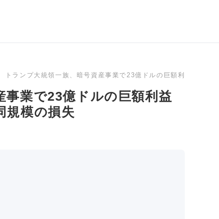
トランプ大統領一族、暗号資産事業で23億ドルの巨額利益を記録
産事業で23億ドルの巨額利益
同規模の損失