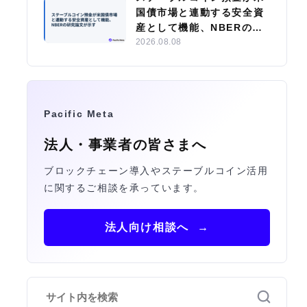
国債市場と連動する安全資
産として機能、NBERの研
究論文が示す
2026.08.08
Pacific Meta
法人・事業者の皆さまへ
ブロックチェーン導入やステーブルコイン活用
に関するご相談を承っています。
法人向け相談へ