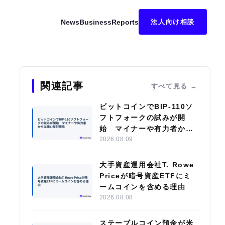
News
Business
Reports
法人向け相談
か 一方で投資家には同規模の損失
関連記事
すべて見る
ビットコインでBIP-110ソ
フトフォークの試みが開
始 マイナーや有力者から
は強い反対意見
2026.08.09
大手資産運用会社T. Rowe
Priceが暗号資産ETFにミ
ームコインを含める理由
2026.08.08
ステーブルコイン預金が米