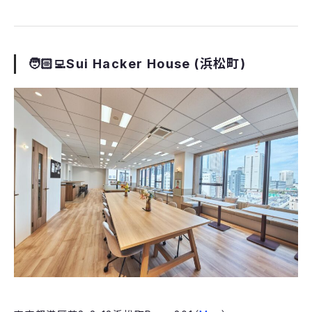
​🧑🏻‍💻Sui Hacker House (浜松町)