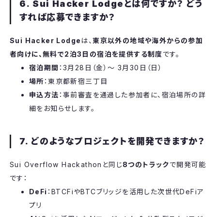
6. Sui Hacker Lodgeとは何ですか？ どう
すれば応募できますか？
Sui Hacker Lodge
は、
東京以外の地域や海外からの参加
者向けに、無料で2泊3日の宿泊を提供する制度
です。
宿泊期間
：3月28日（金）～ 3月30日（日）
場所
：東京都新宿三丁目
申込方法
：事前審査を通過した参加者に、宿泊場所の詳
細をお知らせします。
7. どのようなプロジェクトを開発できますか？
​Sui Overflow Hackathonと同じ
8つのトラック
で開発可能
です：
DeFi
：BTCFiやBTCブリッジを活用した次世代DeFiア
プリ