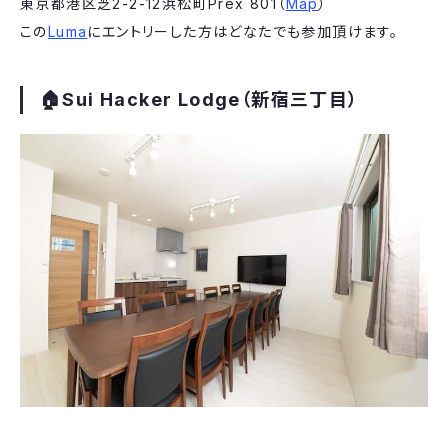
​東京都港区芝2-2-12浜松町Prex 801（
Map
）
この
Luma
にエントリーした方はどなたでも参加頂けます。
​🏠Sui Hacker Lodge（新宿三丁目）