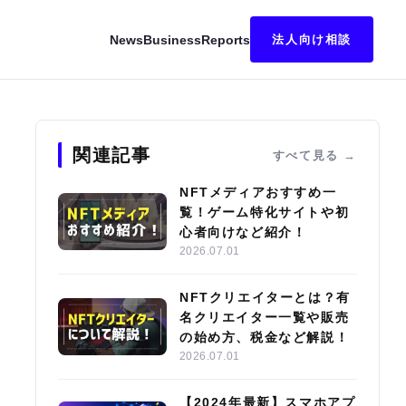
News
Business
Reports
法人向け相談
キング｜始め方・稼ぎ方も解説
関連記事
すべて見る
NFTメディアおすすめ一
覧！ゲーム特化サイトや初
心者向けなど紹介！
2026.07.01
NFTクリエイターとは？有
名クリエイター一覧や販売
の始め方、税金など解説！
2026.07.01
【2024年最新】スマホアプ