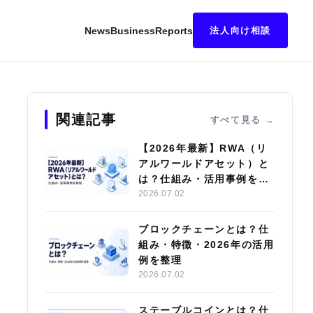
News
Business
Reports
法人向け相談
て分かりやすく解説！
関連記事
すべて見る
【2026年最新】RWA（リ
アルワールドアセット）と
は？仕組み・活用事例を解
説
2026.07.02
ブロックチェーンとは？仕
組み・特徴・2026年の活用
例を整理
2026.07.02
ステーブルコインとは？仕