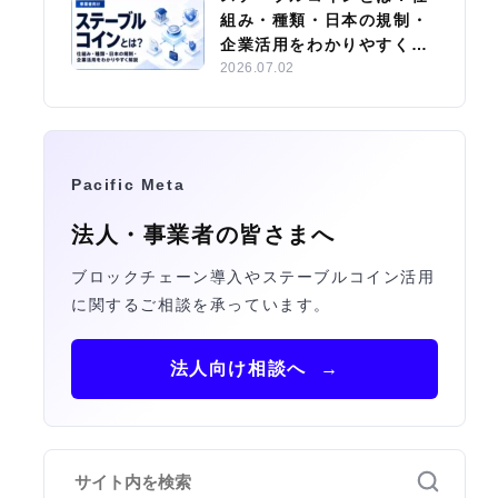
組み・種類・日本の規制・
企業活用をわかりやすく解
説
2026.07.02
Pacific Meta
法人・事業者の皆さまへ
ブロックチェーン導入やステーブルコイン活用
に関するご相談を承っています。
法人向け相談へ