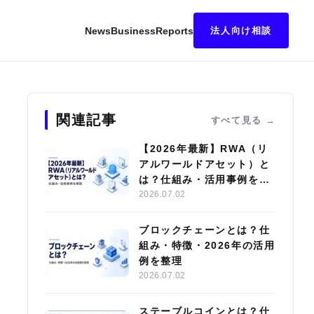
News
Business
Reports
法人向け相談
因なども解説
関連記事
すべて見る
【2026年最新】RWA（リ
アルワールドアセット）と
は？仕組み・活用事例を解
説
2026.07.02
ブロックチェーンとは？仕
組み・特徴・2026年の活用
例を整理
2026.07.02
ステーブルコインとは？仕