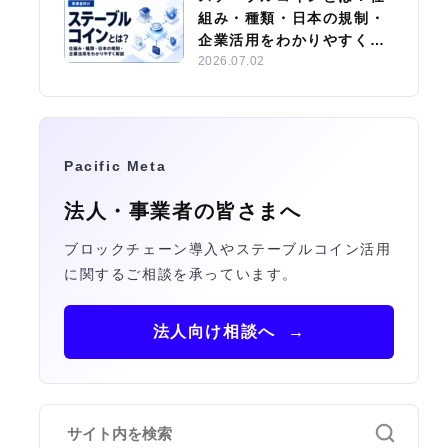
組み・種類・日本の規制・
企業活用をわかりやすく解
説
2026.07.02
Pacific Meta
法人・事業者の皆さまへ
ブロックチェーン導入やステーブルコイン活用
に関するご相談を承っています。
法人向け相談へ