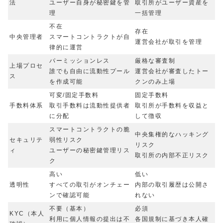
法
ユーザー自身が秘密鍵を管
取引所がユーザー資産を
理
一括管理
不在
存在
中央管理者
スマートコントラクトが自
運営会社が取引を管理
律的に運営
パーミッションレス
厳格な審査制
上場プロセ
誰でも自由に流動性プール
運営会社が審査したトー
ス
を作成可能
クンのみ上場
可変/固定手数料
固定手数料
手数料体系
取引手数料は流動性提供者
取引所が手数料を収益と
に分配
して徴収
スマートコントラクトの脆
中央集権的なハッキング
セキュリテ
弱性リスク
リスク
ィ
ユーザーの秘密鍵管理リス
取引所の内部不正リスク
ク
高い
低い
透明性
すべての取引がオンチェー
内部の取引履歴は公開さ
ンで確認可能
れない
不要（基本）
必須
KYC（本人
利用に個人情報の提出は不
各国規制に基づき本人確