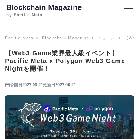
Blockchain Magazine
by Pacific Meta
Pacific Meta
Blockchain Magazine
ニュース
【Web
【Web3 Game業界最大級イベント】
Pacific Meta x Polygon Web3 Game
Nightを開催！
公開日
2023.06.21
更新日
2023.06.21