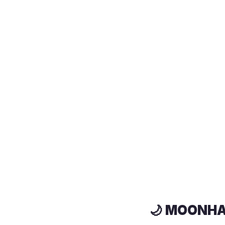
​🌙
MOONHA