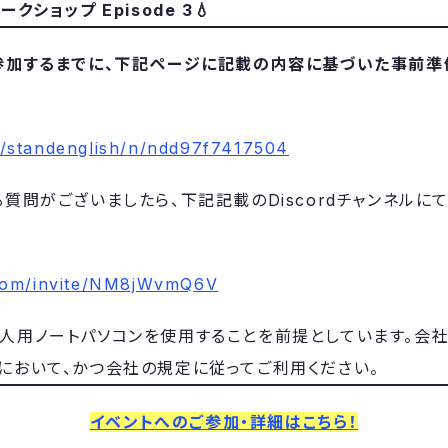
クショップ Episode 3💧
参加するまでに、下記ページに記載の内容に基づいた事前
m/standenglish/n/ndd97f7417504
する質問がございましたら、下記記載のDiscordチャンネル
.com/invite/NM8jWvmQ6V
個人用ノートパソコンを使用することを前提としています。会
において、かつ会社の規定に従ってご利用ください。
イベントへのご参加・詳細はこちら！