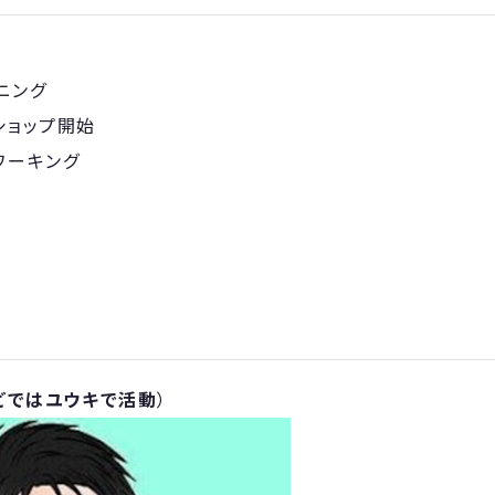
プニング
ークショップ開始
トワーキング
などではユウキで活動
）