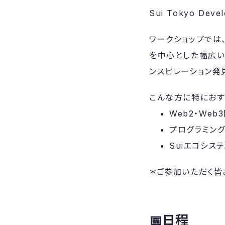
​​Sui Tokyo 
​​ワークショップで
を中心とした幅広い
ンスピレーション発
​​こんな方に特にお
​​Web2・We
​​プログラミ
​​Suiエコ
​​＊ご参加いただく
📅
日程