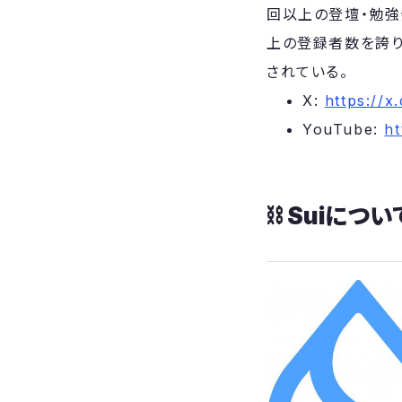
回以上の登壇・勉強会
上の登録者数を誇り
されている。
​X:
https://x
​YouTube:
h
⛓️​ Suiについ