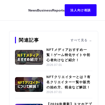
News
Business
Reports
法人向け相談
キング｜始め方・稼ぎ方も解説
関連記事
すべて見る
NFTメディアおすすめ一
覧！ゲーム特化サイトや初
心者向けなど紹介！
2026.07.01
NFTクリエイターとは？有
名クリエイター一覧や販売
の始め方、税金など解説！
2026.07.01
【2024年最新】スマホアプ