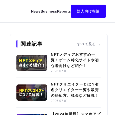
News
Business
Reports
法人向け相談
キング｜始め方・稼ぎ方も解説
関連記事
すべて見る
NFTメディアおすすめ一
覧！ゲーム特化サイトや初
心者向けなど紹介！
2026.07.01
NFTクリエイターとは？有
名クリエイター一覧や販売
の始め方、税金など解説！
2026.07.01
【2024年最新】スマホアプ