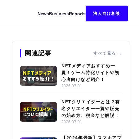
News
Business
Reports
法人向け相談
キング｜始め方・稼ぎ方も解説
関連記事
すべて見る
NFTメディアおすすめ一
覧！ゲーム特化サイトや初
心者向けなど紹介！
2026.07.01
NFTクリエイターとは？有
名クリエイター一覧や販売
の始め方、税金など解説！
2026.07.01
【2024年最新】スマホアプ