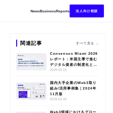
News
Business
Reports
法人向け相談
関連記事
すべて見る
Consensus Miami 2026
レポート：米国主導で進む
デジタル資産の制度化と実
装
2026.05.15
国内大手企業のWeb3取り
組み/活用事例集｜2024年
11月版
2026.03.26
Web3領域におけるグロー