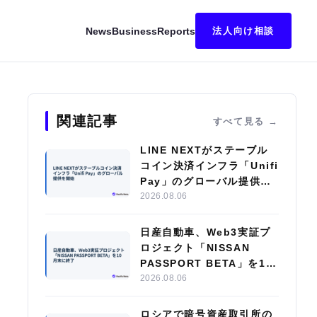
News
Business
Reports
法人向け相談
ナ市場を開設
関連記事
すべて見る
LINE NEXTがステーブル
コイン決済インフラ「Unifi
Pay」のグローバル提供を
開始
2026.08.06
日産自動車、Web3実証プ
ロジェクト「NISSAN
PASSPORT BETA」を10
月末に終了
2026.08.06
ロシアで暗号資産取引所の